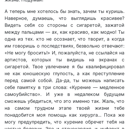
А теперь мне хотелось бы знать, зачем ты куришь.
Наверное, думаешь, что выглядишь красивее?
Видеть себя со стороны с сигаретой, зажатой
между пальцами — ах, как красиво, как модно! Ты
одна из тех. кто не осознает, что творит, а когда
им говоришь о последствиях, безвольно отвечают:
«Не могу бросить!» И, пожалуйста, не ссылайся на
артистов, которых ты видишь на экранах с
сигаретой. Твое увлечение я бы квалифицировал
не как юношескую глупость, а как преступление
перед самой собой. Да-да, ты можешь написать
себе памятку в три слова: «Курение — медленное
самоубийство». И уже в недалеком будущем
сможешь убедиться, что это именно так. Жаль, что
на самом трудном этапе твоей жизни тебе
понадобится моя помощь как хирурга... Пока же
могу предупредить, что курение обречет тебя на
частые болезни. Это и стенокардия, и инфаркт в