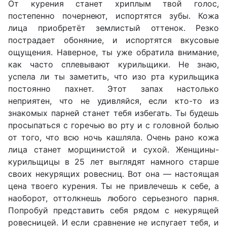
От курения станет хриплым твой голос,
постепенно почернеют, испортятся зубы. Кожа
лица приобретёт землистый оттенок. Резко
пострадает обоняние, и испортятся вкусовые
ощущения. Наверное, ты уже обратила внимание,
как часто сплевывают курильщики. Не знаю,
успела ли ты заметить, что изо рта курильщика
постоянно пахнет. Этот запах настолько
неприятен, что не удивляйся, если кто-то из
знакомых парней станет тебя избегать. Ты будешь
просыпаться с горечью во рту и с головной болью
от того, что всю ночь кашляла. Очень рано кожа
лица станет морщинистой и сухой. Женщины-
курильщицы в 25 лет выглядят намного старше
своих некурящих ровесниц. Вот она — настоящая
цена твоего курения. Ты не привлечешь к себе, а
наоборот, оттолкнешь любого серьезного парня.
Попробуй представить себя рядом с некурящей
ровесницей. И если сравнение не испугает тебя, и